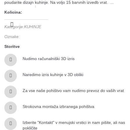
poudarite dizajn kuhinje. Na voljo 15 barvnih izvedb vrat. ...
Kolicina:
Kategorije
:
KUHINJE
Oznake
:
Storitve
Nudimo računalniški 3D izris
Naredimo izris kuhinje v 3D obliki
Za vse naše pohištvo vam nudimo prevoz do vaših vrat
Strokovna montaža izbranega pohištva
Izberite "Kontakt" v menujski vrstici in nam pišite, ali nas
pokličite