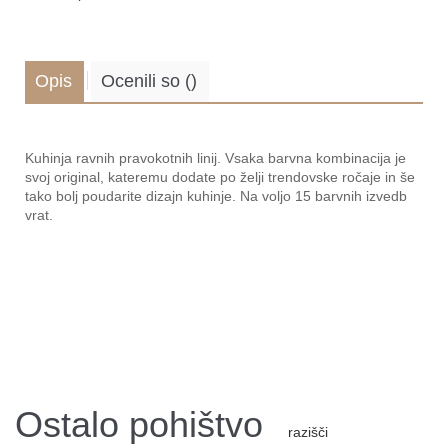
Opis
Ocenili so
(
)
.
Kuhinja ravnih pravokotnih linij. Vsaka barvna kombinacija je
svoj original, kateremu dodate po želji trendovske ročaje in še
tako bolj poudarite dizajn kuhinje. Na voljo 15 barvnih izvedb
vrat.
Ostalo pohištvo
razišči