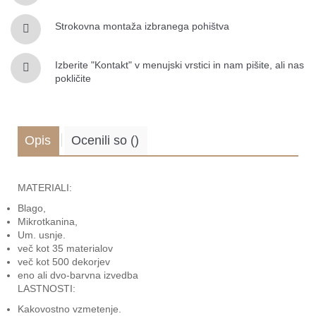
Strokovna montaža izbranega pohištva
Izberite "Kontakt" v menujski vrstici in nam pišite, ali nas
pokličite
Opis
Ocenili so
(
)
.
MATERIALI:
Blago,
Mikrotkanina,
Um. usnje.
več kot 35 materialov
več kot 500 dekorjev
eno ali dvo-barvna izvedba
LASTNOSTI:
Kakovostno vzmetenje.