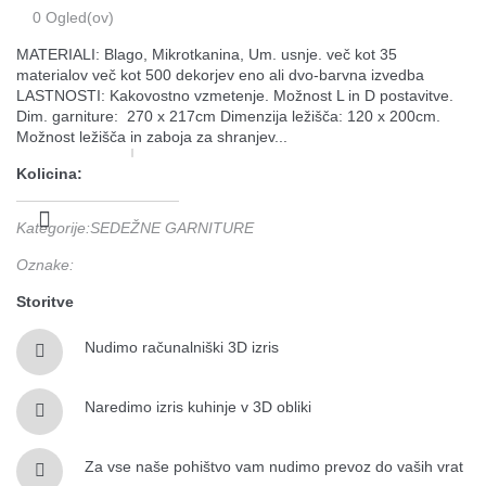
0
Ogled(ov)
MATERIALI: Blago, Mikrotkanina, Um. usnje. več kot 35
materialov več kot 500 dekorjev eno ali dvo-barvna izvedba
LASTNOSTI: Kakovostno vzmetenje. Možnost L in D postavitve.
Dim. garniture: 270 x 217cm Dimenzija ležišča: 120 x 200cm.
Možnost ležišča in zaboja za shranjev...
Kolicina:
Kategorije
:
SEDEŽNE GARNITURE
Oznake
:
Storitve
Nudimo računalniški 3D izris
Naredimo izris kuhinje v 3D obliki
Za vse naše pohištvo vam nudimo prevoz do vaših vrat