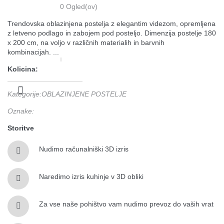
0
Ogled(ov)
Trendovska oblazinjena postelja z elegantim videzom, opremljena
z letveno podlago in zabojem pod posteljo. Dimenzija postelje 180
x 200 cm, na voljo v različnih materialih in barvnih
kombinacijah. ...
Kolicina:
Kategorije
:
OBLAZINJENE POSTELJE
Oznake
:
Storitve
Nudimo računalniški 3D izris
Naredimo izris kuhinje v 3D obliki
Za vse naše pohištvo vam nudimo prevoz do vaših vrat