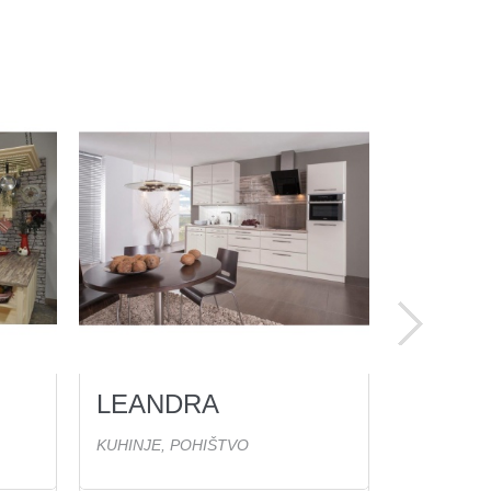
LEANDRA
MANIL
6
Ogled(ov)
KUHINJE, POHIŠTVO
KUHINJE