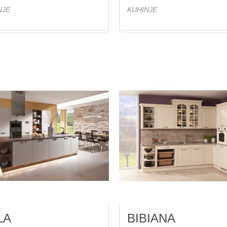
NJE
KUHINJE
LA
BIBIANA
20
Ogled(ov)
18
Ogled(ov)