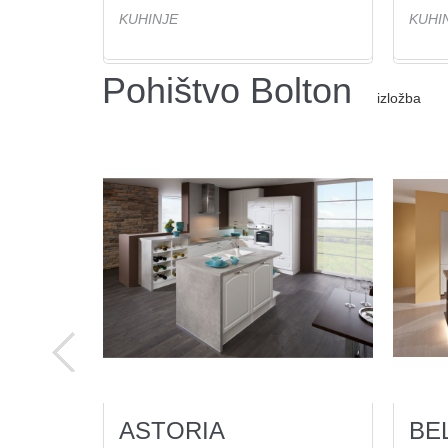
KUHINJE
KUHI
Pohištvo Bolton
izložba
ASTORIA
BE
15
Ogled(ov)