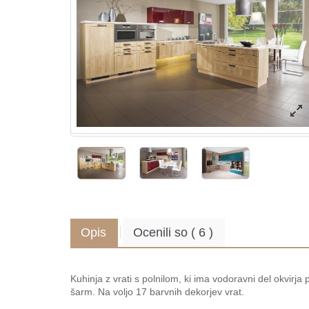
Opis
Ocenili so
(
6
)
.
Kuhinja z vrati s polnilom, ki ima vodoravni del okvirja
šarm. Na voljo 17 barvnih dekorjev vrat.