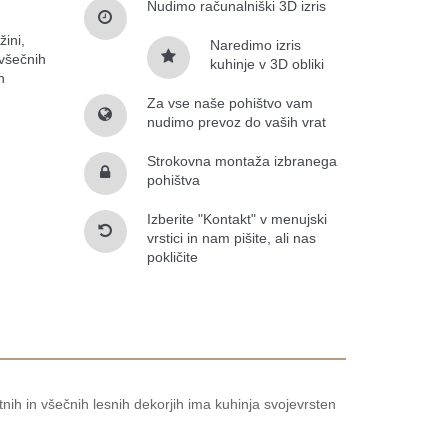
Nudimo računalniški 3D izris
žini,
Naredimo izris
 všečnih
kuhinje v 3D obliki
h
Za vse naše pohištvo vam
nudimo prevoz do vaših vrat
Strokovna montaža izbranega
pohištva
Izberite "Kontakt" v menujski
vrstici in nam pišite, ali nas
pokličite
etnih in všečnih lesnih dekorjih ima kuhinja svojevrsten