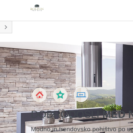
DOBRODOŠLI
MED 
Modno in trendovsko pohištvo po u