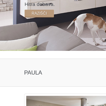
Hitra dobava.
RAZIŠČI
PAULA