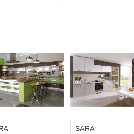
RA
SARA
2
Ogled(ov)
6
Ogled(ov)