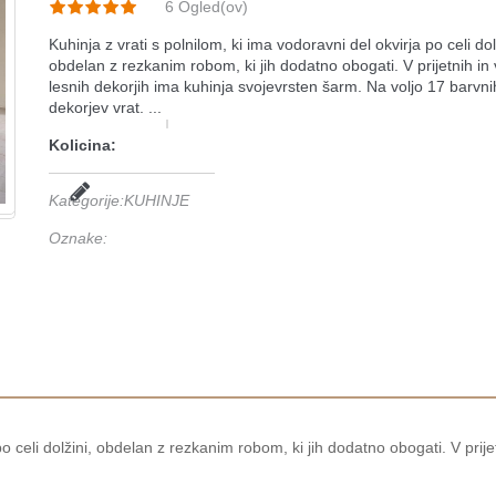
6
Ogled(ov)
Kuhinja z vrati s polnilom, ki ima vodoravni del okvirja po celi dol
obdelan z rezkanim robom, ki jih dodatno obogati. V prijetnih in
lesnih dekorjih ima kuhinja svojevrsten šarm. Na voljo 17 barvni
dekorjev vrat. ...
Kolicina:
Kategorije
:
KUHINJE
Oznake
:
 po celi dolžini, obdelan z rezkanim robom, ki jih dodatno obogati. V prij