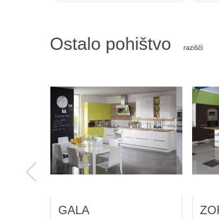
Ostalo pohištvo
razišči
GALA
ZO
12
Ogled(ov)