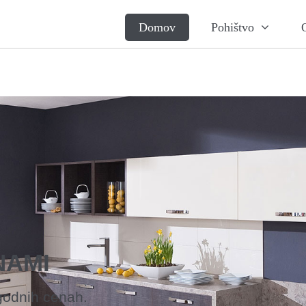
Domov
Pohištvo
NAMI
godnih cenah.