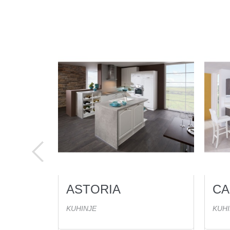
ASTORIA
C
15
Ogled(ov)
KUHINJE
KUHI