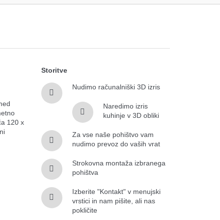
Storitve
Nudimo računalniški 3D izris
 med
Naredimo izris
metno
kuhinje v 3D obliki
ča 120 x
ni
Za vse naše pohištvo vam
nudimo prevoz do vaših vrat
Strokovna montaža izbranega
pohištva
Izberite "Kontakt" v menujski
vrstici in nam pišite, ali nas
pokličite