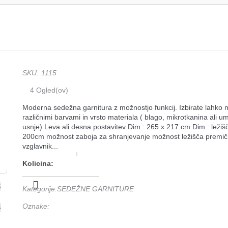
SKU
:
1115
4
Ogled(ov)
Moderna sedežna garnitura z možnostjo funkcij. Izbirate lahko
različnimi barvami in vrsto materiala ( blago, mikrotkanina ali u
usnje) Leva ali desna postavitev Dim.: 265 x 217 cm Dim.: ležiš
200cm možnost zaboja za shranjevanje možnost ležišča premič
vzglavnik...
Kolicina:
Kategorije
:
SEDEŽNE GARNITURE
Oznake
: