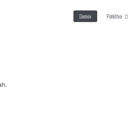
Domov
Pohištvo
ah.