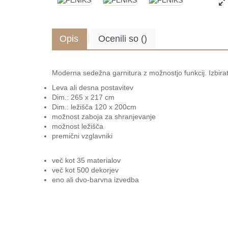
Opis
Ocenili so
(
)
.
Moderna sedežna garnitura z možnostjo funkcij. Izbirat
Leva ali desna postavitev
Dim.: 265 x 217 cm
Dim.: ležišča 120 x 200cm
možnost zaboja za shranjevanje
možnost ležišča
premični vzglavniki
več kot 35 materialov
več kot 500 dekorjev
eno ali dvo-barvna izvedba