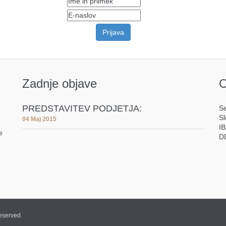
Zadnje objave
O
PREDSTAVITEV PODJETJA:
Se
Sl
04 Maj 2015
I
e
D
e
eserved.