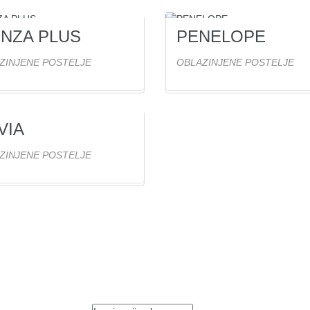
NZA PLUS
PENELOPE
ed(ov)
0
Ogled(ov)
ZINJENE POSTELJE
OBLAZINJENE POSTELJE
VIA
ed(ov)
ZINJENE POSTELJE