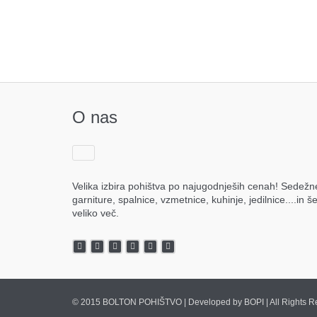
O nas
Velika izbira pohištva po najugodnješih cenah! Sedežn
garniture, spalnice, vzmetnice, kuhinje, jedilnice....in š
veliko več.
© 2015 BOLTON POHIŠTVO | Developed by BOPI | All Rights R