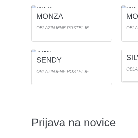
MONZA
MO
0
Ogled(ov)
2
Ogl
OBLAZINJENE POSTELJE
OBLA
SIL
0
Ogl
SENDY
1
Ogled(ov)
OBLA
OBLAZINJENE POSTELJE
Prijava na novice