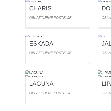
CHARIS
DO
0
Ogled(ov)
1
Ogl
OBLAZINJENE POSTELJE
OBLA
ESKADA
JAL
1
Ogled(ov)
2
Ogl
OBLAZINJENE POSTELJE
OBLA
LAGUNA
LIP
0
Ogled(ov)
0
Ogl
OBLAZINJENE POSTELJE
OBLA