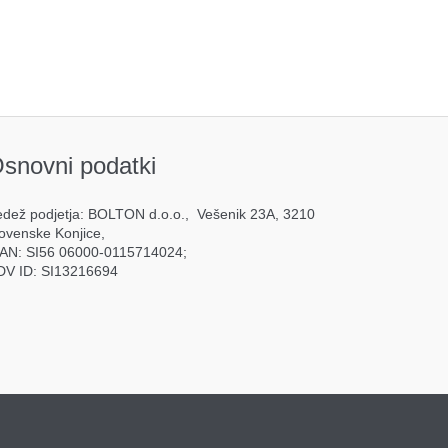
snovni podatki
dež podjetja: BOLTON d.o.o., Vešenik 23A, 3210
ovenske Konjice,
BAN: SI56 06000-0115714024;
DV ID: SI13216694